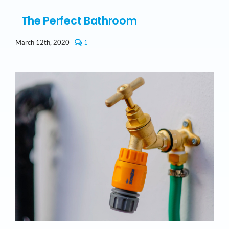
The Perfect Bathroom
comment
March 12th, 2020
1
on
The
Perfect
Bathroom