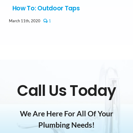
How To: Outdoor Taps
comment
March 11th, 2020
1
on
How
To:
Outdoor
Taps
Call Us Today
We Are Here For All Of Your
Plumbing Needs!