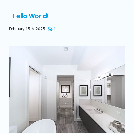
Hello
world!
Hello World!
comment
February 15th, 2025
1
on
Hello
world!