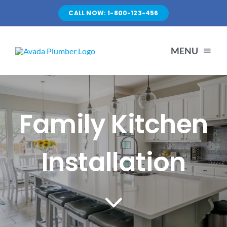
Skip
CALL NOW: 1-800-123-456
to
content
MENU
HOME
Family Kitchen
SERVICES
Installation
ABOUT US
PORTFOLIO